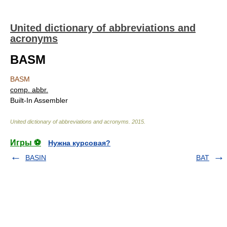
United dictionary of abbreviations and
acronyms
BASM
BASM
comp. abbr.
Built-In Assembler
United dictionary of abbreviations and acronyms
.
2015
.
Игры ⚽
Нужна курсовая?
BASIN
BAT