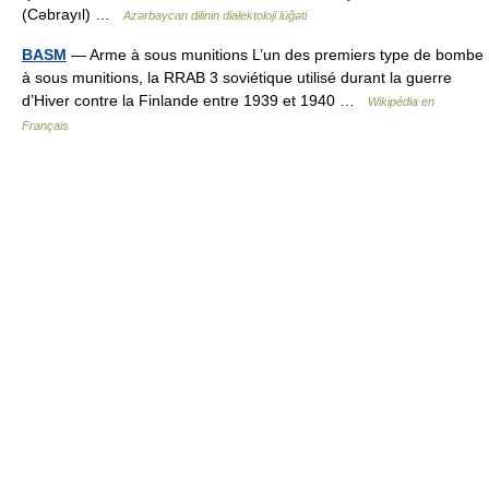
(Cəbrayıl) …
Azərbaycan dilinin dialektoloji lüğəti
BASM
— Arme à sous munitions L’un des premiers type de bombe
à sous munitions, la RRAB 3 soviétique utilisé durant la guerre
d’Hiver contre la Finlande entre 1939 et 1940 …
Wikipédia en
Français