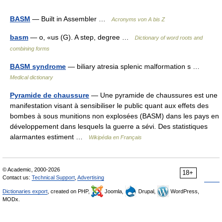
BASM
— Built in Assembler …
Acronyms von A bis Z
basm
— o, «us (G). A step, degree …
Dictionary of word roots and
combining forms
BASM syndrome
— biliary atresia splenic malformation s …
Medical dictionary
Pyramide de chaussure
— Une pyramide de chaussures est une
manifestation visant à sensibiliser le public quant aux effets des
bombes à sous munitions non explosées (BASM) dans les pays en
développement dans lesquels la guerre a sévi. Des statistiques
alarmantes estiment …
Wikipédia en Français
© Academic, 2000-2026
18+
Contact us:
Technical Support
,
Advertising
Dictionaries export
, created on PHP,
Joomla,
Drupal,
WordPress,
MODx.