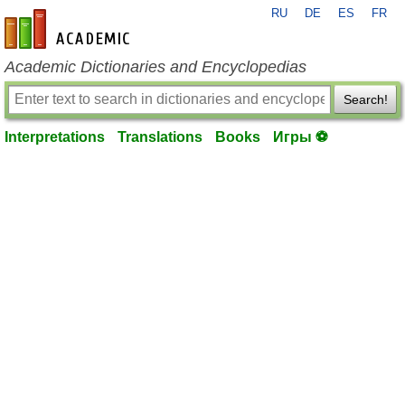
RU
DE
ES
FR
en-academic.com
Academic Dictionaries and Encyclopedias
Search!
Interpretations
Translations
Books
Игры ⚽