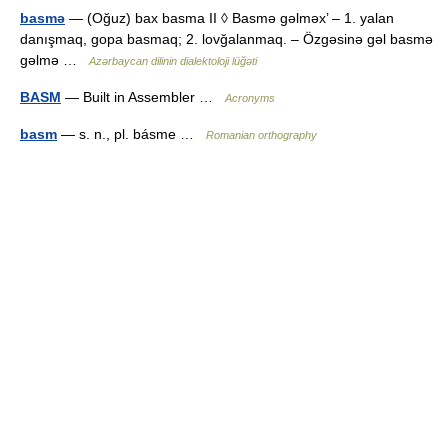
basmə
— (Oğuz) bax basma II ◊ Basmə gəlməx’ – 1. yalan
danışmaq, gopa basmaq; 2. lovğalanmaq. – Özgəsinə gəl basmə
gəlmə …
Azərbaycan dilinin dialektoloji lüğəti
BASM
— Built in Assembler …
Acronyms
basm
— s. n., pl. básme …
Romanian orthography