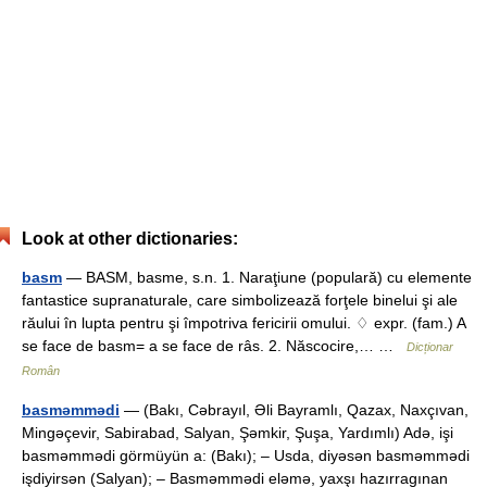
Look at other dictionaries:
basm
— BASM, basme, s.n. 1. Naraţiune (populară) cu elemente
fantastice supranaturale, care simbolizează forţele binelui şi ale
răului în lupta pentru şi împotriva fericirii omului. ♢ expr. (fam.) A
se face de basm= a se face de râs. 2. Născocire,… …
Dicționar
Român
basməmmədi
— (Bakı, Cəbrayıl, Əli Bayramlı, Qazax, Naxçıvan,
Mingəçevir, Sabirabad, Salyan, Şəmkir, Şuşa, Yardımlı) Adə, işi
basməmmədi görmüyün a: (Bakı); – Usda, diyəsən basməmmədi
işdiyirsən (Salyan); – Basməmmədi eləmə, yaxşı hazırragınan